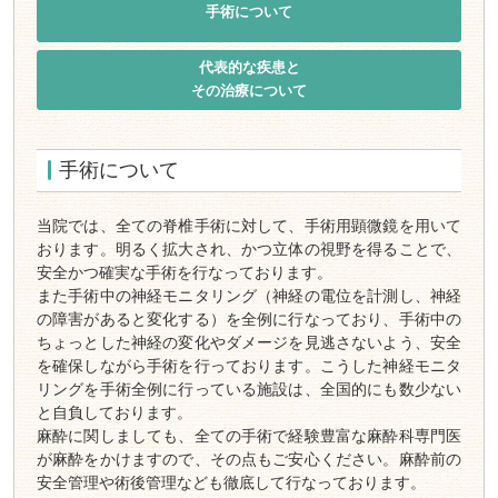
手術について
代表的な疾患と
その治療について
手術について
当院では、全ての脊椎手術に対して、手術用顕微鏡を用いて
おります。明るく拡大され、かつ立体の視野を得ることで、
安全かつ確実な手術を行なっております。
また手術中の神経モニタリング（神経の電位を計測し、神経
の障害があると変化する）を全例に行なっており、手術中の
ちょっとした神経の変化やダメージを見逃さないよう、安全
を確保しながら手術を行っております。こうした神経モニタ
リングを手術全例に行っている施設は、全国的にも数少ない
と自負しております。
麻酔に関しましても、全ての手術で経験豊富な麻酔科専門医
が麻酔をかけますので、その点もご安心ください。麻酔前の
安全管理や術後管理なども徹底して行なっております。