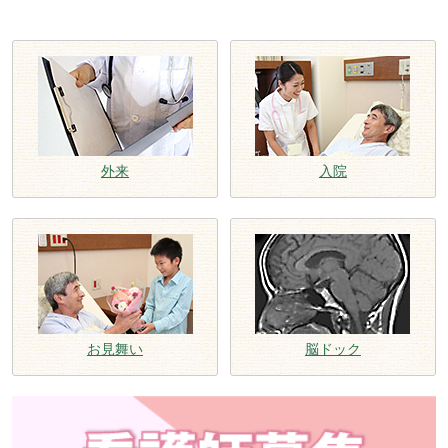
外来
入院
お見舞い
脳ドック