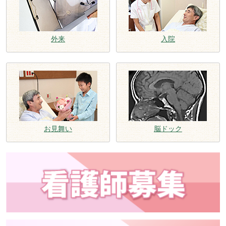
外来
入院
お見舞い
脳ドック