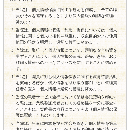
当院は、個人情報保護に関する規定を作成し、全ての職
員がそれを遵守することにより個人情報の適切な管理に
努めます。
当院は、個人情報の収集・利用・提供については、個人
情報に関する個人の権利を尊重し、収集目的および使用
範囲の限定を明示し、適切な管理に努めます。
当院は、取得した個人情報について、適切な安全措置を
講ずることにより、個人情報の漏洩、紛失、き損、およ
び個人情報への不正なアクセスを防止することに努めま
す。
当院は、職員に対し個人情報保護に関する教育啓蒙活動
を実施するほか、個人情報を取り扱う部門ごとに管理責
任者を置き、個人情報の適切な管理に努めます。
当院の患者サービス遂行において業務委託契約を締結す
る際には、業務委託業者としての適格性を十分に審査す
るとともに、契約書の内容についてもより個人情報の保
護に配慮したものとします。
当院は、事前に同意を得た場合を除き、個人情報を第三
者に提供しません。但し、個人情報の利用目的に該当す